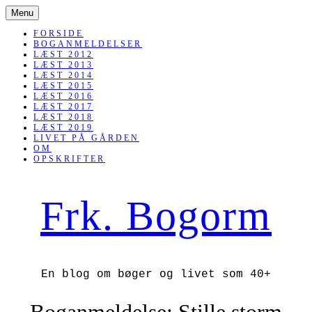
SKIP
Menu
TO
CONTENT
FORSIDE
BOGANMELDELSER
LÆST 2012
LÆST 2013
LÆST 2014
LÆST 2015
LÆST 2016
LÆST 2017
LÆST 2018
LÆST 2019
LIVET PÅ GÅRDEN
OM
OPSKRIFTER
Frk. Bogorm
En blog om bøger og livet som 40+
Boganmeldelse: Stille storm