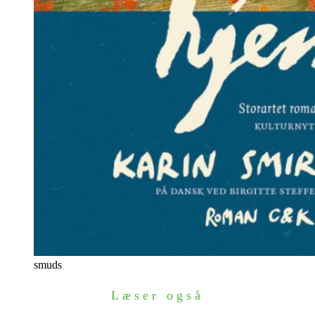
smuds
Læser også