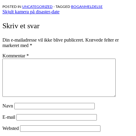
POSTED IN
UNCATEGORIZED
- TAGGED
BOGANMELDELSE
Indlægsnavigation
Skjult kamera på disaster-date
Skriv et svar
Din e-mailadresse vil ikke blive publiceret.
Krævede felter er
markeret med
*
Kommentar
*
Navn
E-mail
Websted