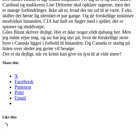
Cardinal og makkeren Lise Delorme skal opklare sagerne, men der
er mange forhindringer. Ikke alt er, hvad det ser ud til at være. F.eks.
skifter det første lig identitet et par gange. Og de forskellige instanser
modvirker hinanden, CIA har haft en finger med i spillet, der er
spioner og muldvarpe.
Giles Blunt skriver dejligt. Her er ikke noget vildt tjubang her. Men
jeg måtte rejse mig, og nu har jeg styr på, hvor de forskellige store
byer i Canada ligger i forhold til hinanden. Og Canada er stadig på
listen over steder jeg gerne vil besøge.
Det er da dejligt, når en krimi kan give en lyst til at vide mere?
Share this:
X
Facebook
Pinterest
Print
Email
Like this:
Loading…