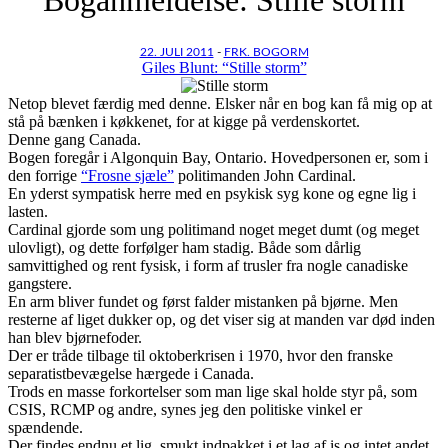
22. JULI 2011
-
FRK. BOGORM
Giles Blunt: “Stille storm”
Netop blevet færdig med denne. Elsker når en bog kan få mig op at
stå på bænken i køkkenet, for at kigge på verdenskortet.
Denne gang Canada.
Bogen foregår i Algonquin Bay, Ontario. Hovedpersonen er, som i
den forrige
“Frosne sjæle”
politimanden John Cardinal.
En yderst sympatisk herre med en psykisk syg kone og egne lig i
lasten.
Cardinal gjorde som ung politimand noget meget dumt (og meget
ulovligt), og dette forfølger ham stadig. Både som dårlig
samvittighed og rent fysisk, i form af trusler fra nogle canadiske
gangstere.
En arm bliver fundet og først falder mistanken på bjørne. Men
resterne af liget dukker op, og det viser sig at manden var død inden
han blev bjørnefoder.
Der er tråde tilbage til oktoberkrisen i 1970, hvor den franske
separatistbevægelse hærgede i Canada.
Trods en masse forkortelser som man lige skal holde styr på, som
CSIS, RCMP og andre, synes jeg den politiske vinkel er
spændende.
Der findes endnu et lig, smukt indpakket i et lag af is og intet andet.