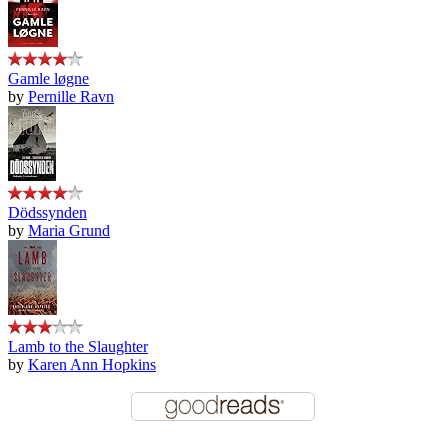
Gamle løgne
by
Pernille Ravn
Dödssynden
by
Maria Grund
Lamb to the Slaughter
by
Karen Ann Hopkins