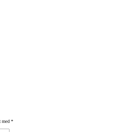
et med
*