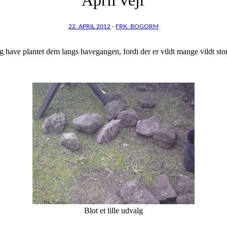
22. APRIL 2012
-
FRK. BOGORM
g have plantet dem langs havegangen, fordi der er vildt mange vildt sto
Blot et lille udvalg