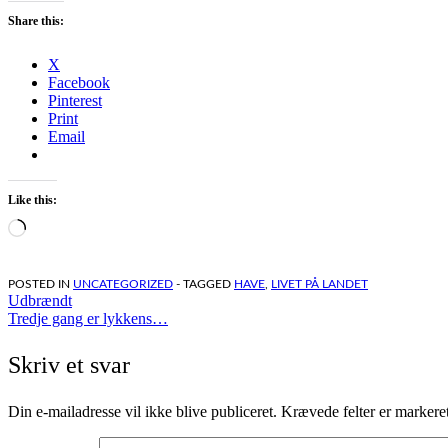
Share this:
X
Facebook
Pinterest
Print
Email
Like this:
Loading…
POSTED IN
UNCATEGORIZED
- TAGGED
HAVE
,
LIVET PÅ LANDET
Indlægsnavigation
Udbrændt
Tredje gang er lykkens…
Skriv et svar
Din e-mailadresse vil ikke blive publiceret.
Krævede felter er marker