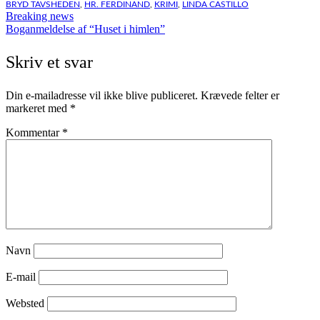
BRYD TAVSHEDEN
,
HR. FERDINAND
,
KRIMI
,
LINDA CASTILLO
Indlægsnavigation
Breaking news
Boganmeldelse af “Huset i himlen”
Skriv et svar
Din e-mailadresse vil ikke blive publiceret.
Krævede felter er
markeret med
*
Kommentar
*
Navn
E-mail
Websted