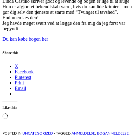
Linda Castillo skriver godt og levende og bogen er lige til at sluge.
Hun er afgjort et bekendtskab værd, hvis du kan lide krimier – men
gør dig selv den tjeneste at starte med “Tvunget til tavshed”.
Endnu en læs den!
Jeg havde meget svært ved at lægge den fra mig da jeg først var
begyndt.
Du kan købe bogen her
Share this:
X
Facebook
Pinterest
Print
Email
Like this:
Loading…
POSTED IN
UNCATEGORIZED
- TAGGED
ANMELDELSE
,
BOGANMELDELSE
,