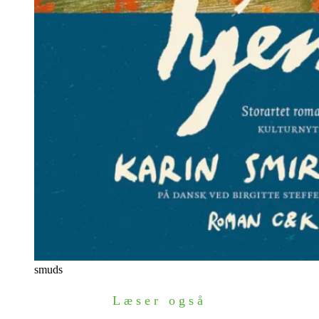
smuds
Læser også