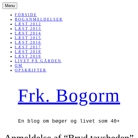
SKIP
Menu
TO
CONTENT
FORSIDE
BOGANMELDELSER
LÆST 2012
LÆST 2013
LÆST 2014
LÆST 2015
LÆST 2016
LÆST 2017
LÆST 2018
LÆST 2019
LIVET PÅ GÅRDEN
OM
OPSKRIFTER
Frk. Bogorm
En blog om bøger og livet som 40+
Anmeldelse af “Bryd tavsheden”