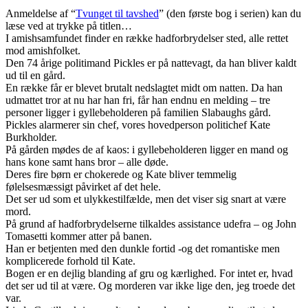
Anmeldelse af “
Tvunget til tavshed
” (den første bog i serien) kan du
læse ved at trykke på titlen…
I amishsamfundet finder en række hadforbrydelser sted, alle rettet
mod amishfolket.
Den 74 årige politimand Pickles er på nattevagt, da han bliver kaldt
ud til en gård.
En række får er blevet brutalt nedslagtet midt om natten. Da han
udmattet tror at nu har han fri, får han endnu en melding – tre
personer ligger i gyllebeholderen på familien Slabaughs gård.
Pickles alarmerer sin chef, vores hovedperson politichef Kate
Burkholder.
På gården mødes de af kaos: i gyllebeholderen ligger en mand og
hans kone samt hans bror – alle døde.
Deres fire børn er chokerede og Kate bliver temmelig
følelsesmæssigt påvirket af det hele.
Det ser ud som et ulykkestilfælde, men det viser sig snart at være
mord.
På grund af hadforbrydelserne tilkaldes assistance udefra – og John
Tomasetti kommer atter på banen.
Han er betjenten med den dunkle fortid -og det romantiske men
komplicerede forhold til Kate.
Bogen er en dejlig blanding af gru og kærlighed. For intet er, hvad
det ser ud til at være. Og morderen var ikke lige den, jeg troede det
var.