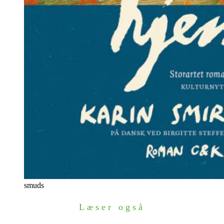
smuds
Læser også