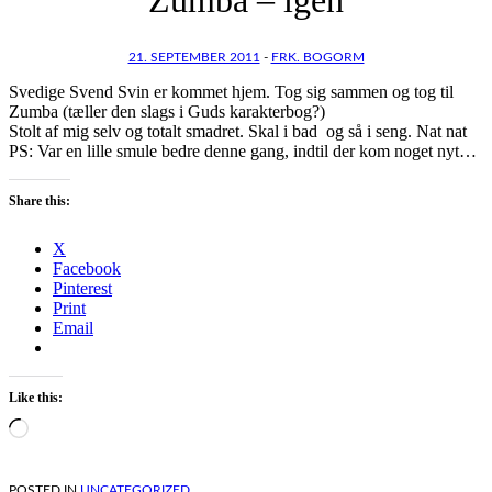
21. SEPTEMBER 2011
-
FRK. BOGORM
Svedige Svend Svin er kommet hjem. Tog sig sammen og tog til
Zumba (tæller den slags i Guds karakterbog?)
Stolt af mig selv og totalt smadret. Skal i bad og så i seng. Nat nat
PS: Var en lille smule bedre denne gang, indtil der kom noget nyt…
Share this:
X
Facebook
Pinterest
Print
Email
Like this:
Loading…
POSTED IN
UNCATEGORIZED