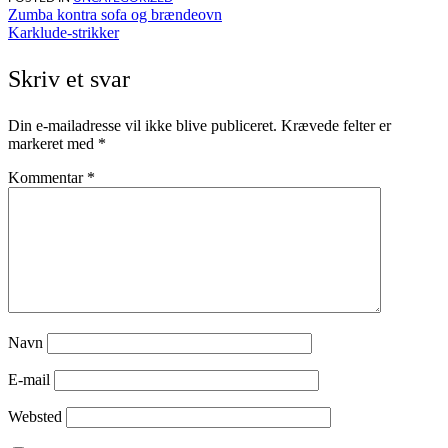
Indlægsnavigation
Zumba kontra sofa og brændeovn
Karklude-strikker
Skriv et svar
Din e-mailadresse vil ikke blive publiceret.
Krævede felter er
markeret med
*
Kommentar
*
Navn
E-mail
Websted