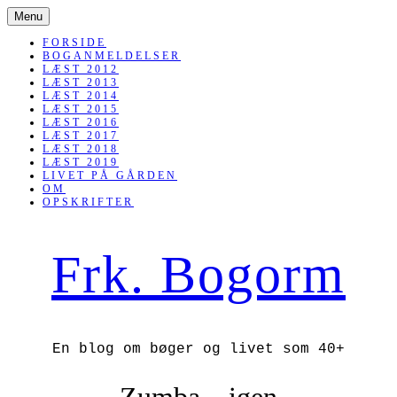
SKIP
Menu
TO
CONTENT
FORSIDE
BOGANMELDELSER
LÆST 2012
LÆST 2013
LÆST 2014
LÆST 2015
LÆST 2016
LÆST 2017
LÆST 2018
LÆST 2019
LIVET PÅ GÅRDEN
OM
OPSKRIFTER
Frk. Bogorm
En blog om bøger og livet som 40+
Zumba – igen