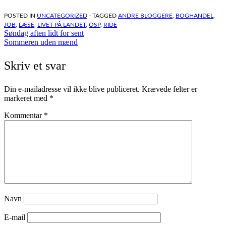
POSTED IN
UNCATEGORIZED
- TAGGED
ANDRE BLOGGERE
,
BOGHANDEL
,
JOB
,
LÆSE
,
LIVET PÅ LANDET
,
ÖSP
,
RIDE
Indlægsnavigation
Søndag aften lidt for sent
Sommeren uden mænd
Skriv et svar
Din e-mailadresse vil ikke blive publiceret.
Krævede felter er
markeret med
*
Kommentar
*
Navn
E-mail