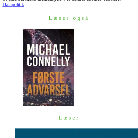
Datapolitik
Læser også
Læser