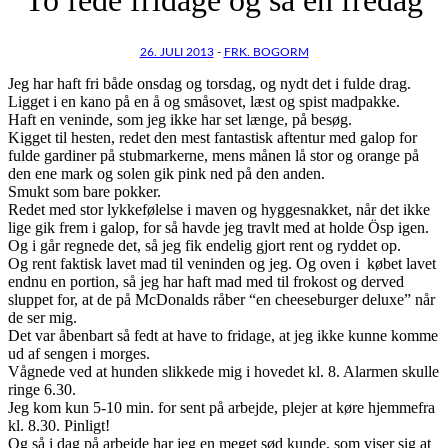
26. JULI 2013
-
FRK. BOGORM
Jeg har haft fri både onsdag og torsdag, og nydt det i fulde drag.
Ligget i en kano på en å og småsovet, læst og spist madpakke.
Haft en veninde, som jeg ikke har set længe, på besøg.
Kigget til hesten, redet den mest fantastisk aftentur med galop for
fulde gardiner på stubmarkerne, mens månen lå stor og orange på
den ene mark og solen gik pink ned på den anden.
Smukt som bare pokker.
Redet med stor lykkefølelse i maven og hyggesnakket, når det ikke
lige gik frem i galop, for så havde jeg travlt med at holde Ösp igen.
Og i går regnede det, så jeg fik endelig gjort rent og ryddet op.
Og rent faktisk lavet mad til veninden og jeg. Og oven i købet lavet
endnu en portion, så jeg har haft mad med til frokost og derved
sluppet for, at de på McDonalds råber “en cheeseburger deluxe” når
de ser mig.
Det var åbenbart så fedt at have to fridage, at jeg ikke kunne komme
ud af sengen i morges.
Vågnede ved at hunden slikkede mig i hovedet kl. 8. Alarmen skulle
ringe 6.30.
Jeg kom kun 5-10 min. for sent på arbejde, plejer at køre hjemmefra
kl. 8.30. Pinligt!
Og så i dag på arbejde har jeg en meget sød kunde, som viser sig at