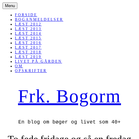
SKIP
Menu
TO
CONTENT
FORSIDE
BOGANMELDELSER
LÆST 2012
LÆST 2013
LÆST 2014
LÆST 2015
LÆST 2016
LÆST 2017
LÆST 2018
LÆST 2019
LIVET PÅ GÅRDEN
OM
OPSKRIFTER
Frk. Bogorm
En blog om bøger og livet som 40+
To fede fridage og så en fredag