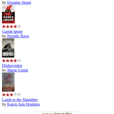
by
Douglas Stuart
Gamle løgne
by
Pernille Ravn
Dödssynden
by
Maria Grund
Lamb to the Slaughter
by
Karen Ann Hopkins