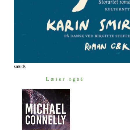
smuds
Læser også