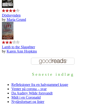
Dödssynden
by
Maria Grund
Lamb to the Slaughter
by
Karen Ann Hopkins
Seneste indlæg
Refleksioner fra en halvgammel krage
Venter på corona – svar
Da Audrey Wilde forsvandt
Midt i en Coronatid
Nytårsfortsæt og lister