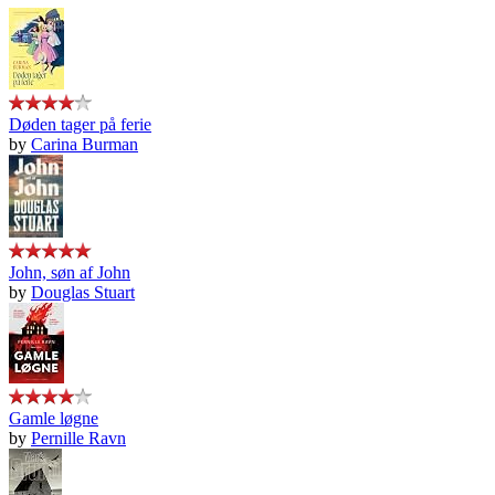
Døden tager på ferie
by
Carina Burman
John, søn af John
by
Douglas Stuart
Gamle løgne
by
Pernille Ravn