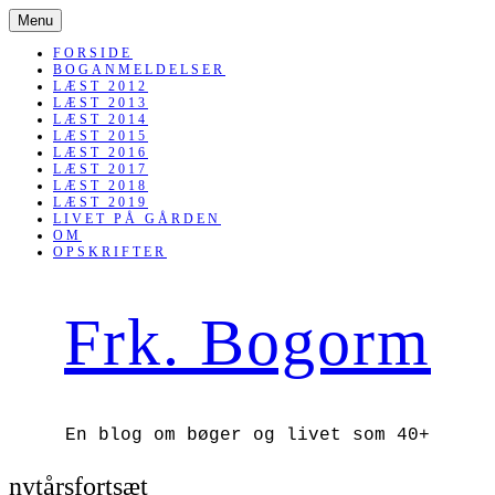
SKIP
Menu
TO
CONTENT
FORSIDE
BOGANMELDELSER
LÆST 2012
LÆST 2013
LÆST 2014
LÆST 2015
LÆST 2016
LÆST 2017
LÆST 2018
LÆST 2019
LIVET PÅ GÅRDEN
OM
OPSKRIFTER
Frk. Bogorm
En blog om bøger og livet som 40+
nytårsfortsæt