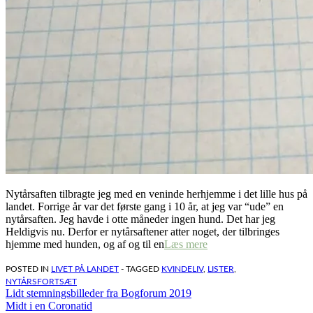
Nytårsaften tilbragte jeg med en veninde herhjemme i det lille hus på
landet. Forrige år var det første gang i 10 år, at jeg var “ude” en
nytårsaften. Jeg havde i otte måneder ingen hund. Det har jeg
Heldigvis nu. Derfor er nytårsaftener atter noget, der tilbringes
hjemme med hunden, og af og til en
Læs mere
POSTED IN
LIVET PÅ LANDET
- TAGGED
KVINDELIV
,
LISTER
,
NYTÅRSFORTSÆT
Indlægsnavigation
Lidt stemningsbilleder fra Bogforum 2019
Midt i en Coronatid