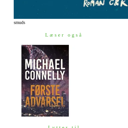
smuds
Læser også
Lytter til