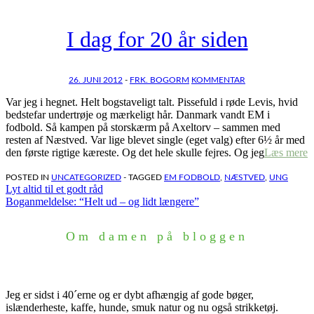
I dag for 20 år siden
26. JUNI 2012
-
FRK. BOGORM
KOMMENTAR
Var jeg i hegnet. Helt bogstaveligt talt. Pissefuld i røde Levis, hvid
bedstefar undertrøje og mærkeligt hår. Danmark vandt EM i
fodbold. Så kampen på storskærm på Axeltorv – sammen med
resten af Næstved. Var lige blevet single (eget valg) efter 6½ år med
den første rigtige kæreste. Og det hele skulle fejres. Og jeg
Læs mere
POSTED IN
UNCATEGORIZED
- TAGGED
EM FODBOLD
,
NÆSTVED
,
UNG
Indlægsnavigation
Lyt altid til et godt råd
Boganmeldelse: “Helt ud – og lidt længere”
Om damen på bloggen
Jeg er sidst i 40´erne og er dybt afhængig af gode bøger,
islænderheste, kaffe, hunde, smuk natur og nu også strikketøj.