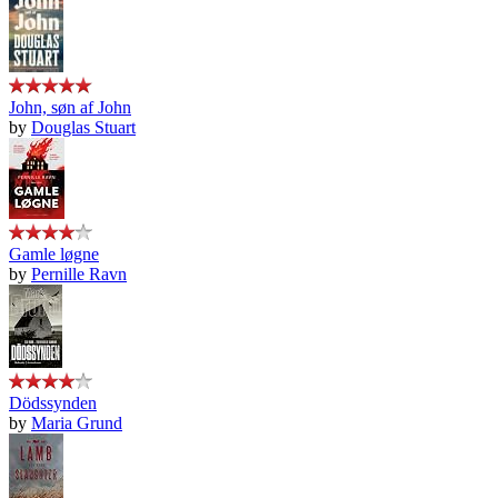
John, søn af John
by
Douglas Stuart
Gamle løgne
by
Pernille Ravn
Dödssynden
by
Maria Grund