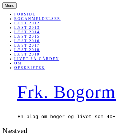
SKIP
Menu
TO
CONTENT
FORSIDE
BOGANMELDELSER
LÆST 2012
LÆST 2013
LÆST 2014
LÆST 2015
LÆST 2016
LÆST 2017
LÆST 2018
LÆST 2019
LIVET PÅ GÅRDEN
OM
OPSKRIFTER
Frk. Bogorm
En blog om bøger og livet som 40+
Næstved