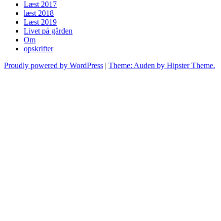
Læst 2017
læst 2018
Læst 2019
Livet på gården
Om
opskrifter
Proudly powered by WordPress
|
Theme: Auden by Hipster Theme.