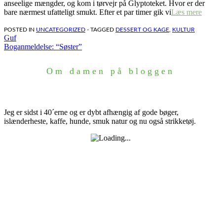
anseelige mængder, og kom i tørvejr på Glyptoteket. Hvor er der
bare nærmest ufatteligt smukt. Efter et par timer gik vi
Læs mere
POSTED IN
UNCATEGORIZED
- TAGGED
DESSERT OG KAGE
,
KULTUR
Indlægsnavigation
Guf
Boganmeldelse: “Søster”
Om damen på bloggen
Jeg er sidst i 40´erne og er dybt afhængig af gode bøger,
islænderheste, kaffe, hunde, smuk natur og nu også strikketøj.