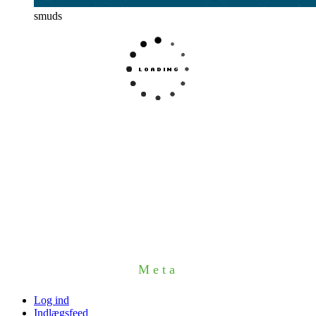
smuds
Meta
Log ind
Indlægsfeed