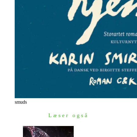
smuds
Læser også