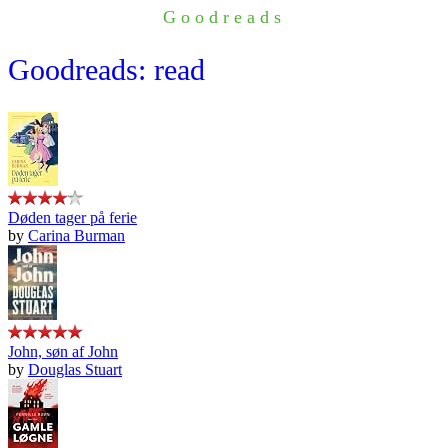
Goodreads
Goodreads: read
Døden tager på ferie
by
Carina Burman
John, søn af John
by
Douglas Stuart