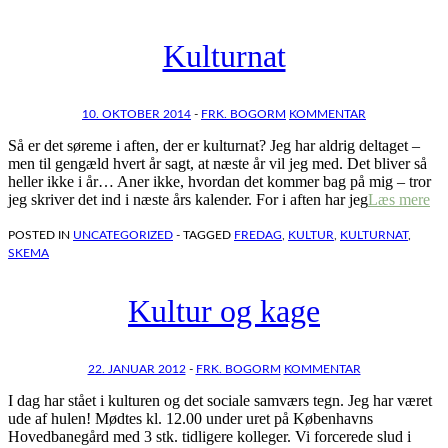
Kulturnat
10. OKTOBER 2014
-
FRK. BOGORM
KOMMENTAR
Så er det søreme i aften, der er kulturnat? Jeg har aldrig deltaget –
men til gengæld hvert år sagt, at næste år vil jeg med. Det bliver så
heller ikke i år… Aner ikke, hvordan det kommer bag på mig – tror
jeg skriver det ind i næste års kalender. For i aften har jeg
Læs mere
POSTED IN
UNCATEGORIZED
- TAGGED
FREDAG
,
KULTUR
,
KULTURNAT
,
SKEMA
Kultur og kage
22. JANUAR 2012
-
FRK. BOGORM
KOMMENTAR
I dag har stået i kulturen og det sociale samværs tegn. Jeg har været
ude af hulen! Mødtes kl. 12.00 under uret på Københavns
Hovedbanegård med 3 stk. tidligere kolleger. Vi forcerede slud i