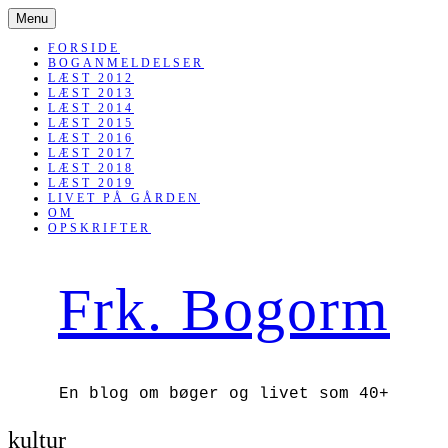
SKIP
Menu
TO
CONTENT
FORSIDE
BOGANMELDELSER
LÆST 2012
LÆST 2013
LÆST 2014
LÆST 2015
LÆST 2016
LÆST 2017
LÆST 2018
LÆST 2019
LIVET PÅ GÅRDEN
OM
OPSKRIFTER
Frk. Bogorm
En blog om bøger og livet som 40+
kultur