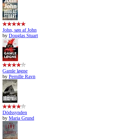
John, søn af John
by
Douglas Stuart
Gamle løgne
by
Pernille Ravn
Dödssynden
by
Maria Grund