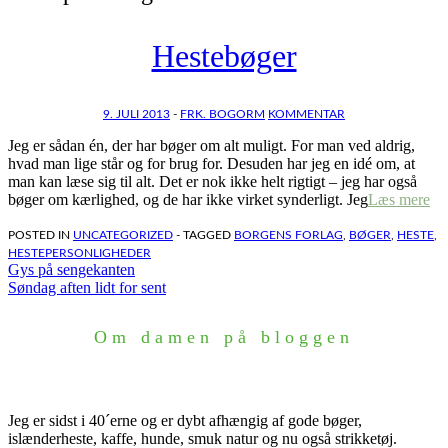
Hestebøger
9. JULI 2013
-
FRK. BOGORM
KOMMENTAR
Jeg er sådan én, der har bøger om alt muligt. For man ved aldrig,
hvad man lige står og for brug for. Desuden har jeg en idé om, at
man kan læse sig til alt. Det er nok ikke helt rigtigt – jeg har også
bøger om kærlighed, og de har ikke virket synderligt. Jeg
Læs mere
POSTED IN
UNCATEGORIZED
- TAGGED
BORGENS FORLAG
,
BØGER
,
HESTE
,
HESTEPERSONLIGHEDER
Indlægsnavigation
Gys på sengekanten
Søndag aften lidt for sent
Om damen på bloggen
Jeg er sidst i 40´erne og er dybt afhængig af gode bøger,
islænderheste, kaffe, hunde, smuk natur og nu også strikketøj.