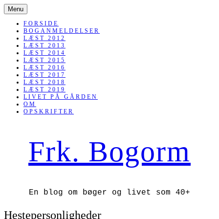
SKIP
Menu
TO
CONTENT
FORSIDE
BOGANMELDELSER
LÆST 2012
LÆST 2013
LÆST 2014
LÆST 2015
LÆST 2016
LÆST 2017
LÆST 2018
LÆST 2019
LIVET PÅ GÅRDEN
OM
OPSKRIFTER
Frk. Bogorm
En blog om bøger og livet som 40+
Hestepersonligheder