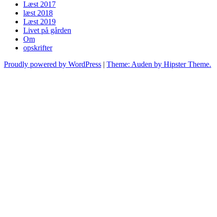
Læst 2017
læst 2018
Læst 2019
Livet på gården
Om
opskrifter
Proudly powered by WordPress
|
Theme: Auden by Hipster Theme.