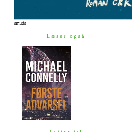
smuds
Læser også
Lytter til