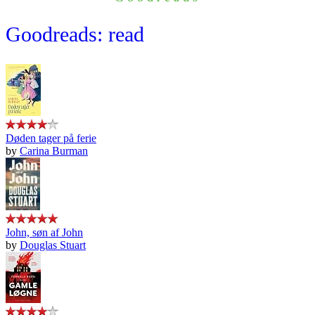
Goodreads: read
Døden tager på ferie
by
Carina Burman
John, søn af John
by
Douglas Stuart