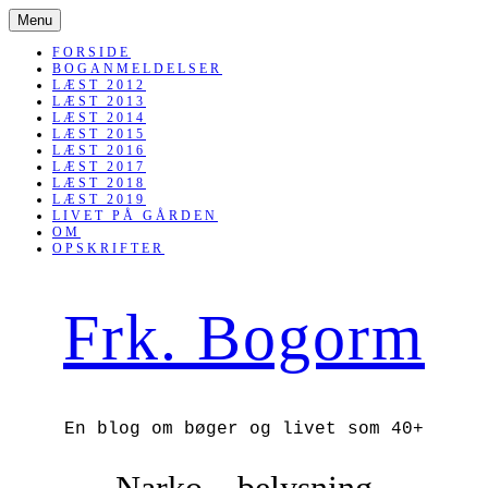
SKIP
Menu
TO
CONTENT
FORSIDE
BOGANMELDELSER
LÆST 2012
LÆST 2013
LÆST 2014
LÆST 2015
LÆST 2016
LÆST 2017
LÆST 2018
LÆST 2019
LIVET PÅ GÅRDEN
OM
OPSKRIFTER
Frk. Bogorm
En blog om bøger og livet som 40+
Narko – belysning