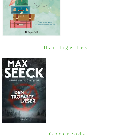
Har lige læst
Goodreads