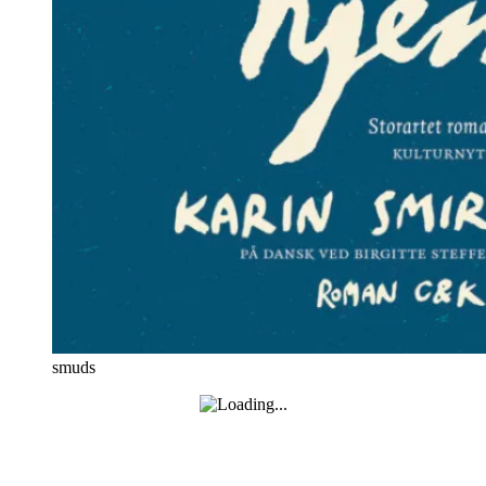
smuds