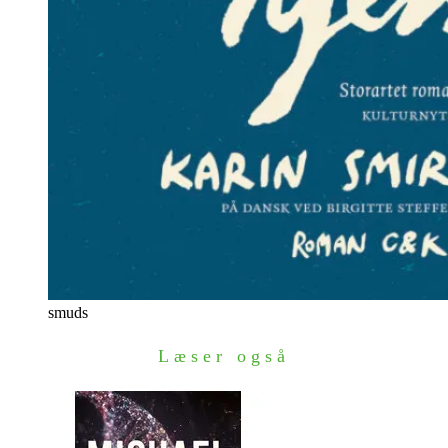
smuds
Læser også