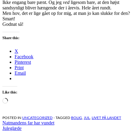
Ikke engang bare pænt. Og jeg
ved
ligesom bare, at den højst
sandsynligt bliver hængende der i årevis. Hele året rundt.
Men hov, det er lige gået op for mig, at man jo kan slukke for den?
Smart!
Godnat så!
Share this:
X
Facebook
Pinterest
Print
Email
Like this:
Loading…
POSTED IN
UNCATEGORIZED
- TAGGED
BOLIG
,
JUL
,
LIVET PÅ LANDET
Indlægsnavigation
Natmandens far har vundet
Juleglæde