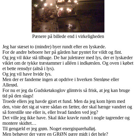
Pænere på billede end i virkeligheden
Jeg har stæset to (mindre) byer rundt efter en lyskæde.
For de andre beboere her på gården har pyntet for vildt og fint.
Og jeg vil ikke stå tilbage. De har juletræer med lys, der er lyskæder
viklet om de tykke træstammer i alléen i indkørslen. Og oven i købet
et bette rensdyr (altså i lys).
Og jeg vil have hvide lys.
Men der er fandeme ingen at opdrive i hverken Stenløse eller
Allerød.
For nu er jeg da Gudsketakoglov glimtvis så frisk, at jeg kan bruge
tid på den slags!
Troede ellers jeg havde gjort et fund. Men da jeg kom hjem med
den, viste det sig at være sådan en fætter, der skal hænge vandret og
så forestille sne eller is, eller hvad fanden ved jeg?
Det ville jeg ikke have. Skal ikke kravle rundt i nogle tagrender og
montere skidtet…
Til gengæld er jeg grøn. Noget energisparehalløj.
Men behøver der være en GRØN pære midt i det hele?