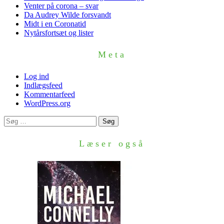
Venter på corona – svar
Da Audrey Wilde forsvandt
Midt i en Coronatid
Nytårsfortsæt og lister
Meta
Log ind
Indlægsfeed
Kommentarfeed
WordPress.org
Søg
efter:
Læser også