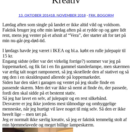
13. OKTOBER 2014
18. NOVEMBER 2018
-
FRK. BOGORM
Lørdag aften som single på landet er ikke altid vild og voldsom.
Faktisk bruger jeg ofte min lørdag aften på at rydde op og gøre lidt
rent, mens jeg venter på et afsnit af “Vera”, der starter alt for tæt på
min nu-går-jeg-død-tid.
I lørdags havde jeg været i IKEA og bl.a. købt en rulle julepapir til
15 kr.
Engang sidste (eller var det virkelig forrige?) sommer var jeg på
loppemarked, og fik fat i en fin gammel standerlampe, men skærmen
var ærlig talt noget ramponeret, så jeg skrællede den af stativet og så
røg den i en skraldespand allerede på loppemarkedet.
Siden har den stået i garagen og ventet på jeg skulle finde en
passende skærm. Men det var ikke så nemt at finde én, der passede,
fordi den skal sidde på et bestemt stativ.
Så jeg har lavet en selv, af julepapir og en rest silkebånd.
Desværre er jeg ikke jordens mest tålmodige og omhyggelige
menneske, når jeg hurtigt vil lave noget til mig selv. Så den er ikke
heeelt lige – men tæt på.
Jeg er normalt ikke særlig kreativ, så jeg er faktisk temmelig stolt af
min hjemmelavede og meget billige lampeskærm.