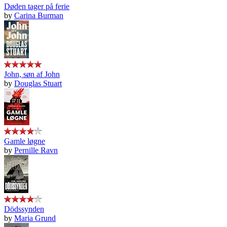
Døden tager på ferie
by
Carina Burman
John, søn af John
by
Douglas Stuart
Gamle løgne
by
Pernille Ravn
Dödssynden
by
Maria Grund