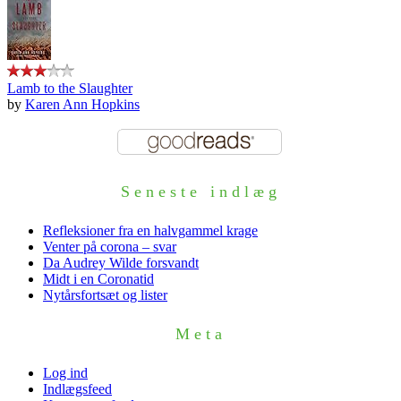
Lamb to the Slaughter
by
Karen Ann Hopkins
Seneste indlæg
Refleksioner fra en halvgammel krage
Venter på corona – svar
Da Audrey Wilde forsvandt
Midt i en Coronatid
Nytårsfortsæt og lister
Meta
Log ind
Indlægsfeed