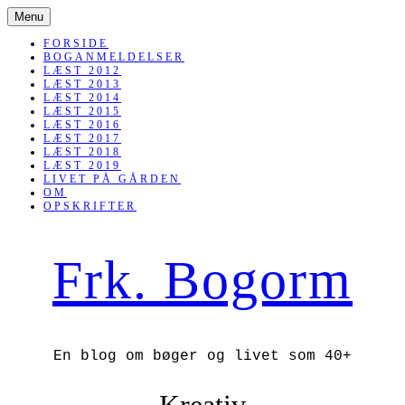
SKIP
Menu
TO
CONTENT
FORSIDE
BOGANMELDELSER
LÆST 2012
LÆST 2013
LÆST 2014
LÆST 2015
LÆST 2016
LÆST 2017
LÆST 2018
LÆST 2019
LIVET PÅ GÅRDEN
OM
OPSKRIFTER
Frk. Bogorm
En blog om bøger og livet som 40+
Kreativ