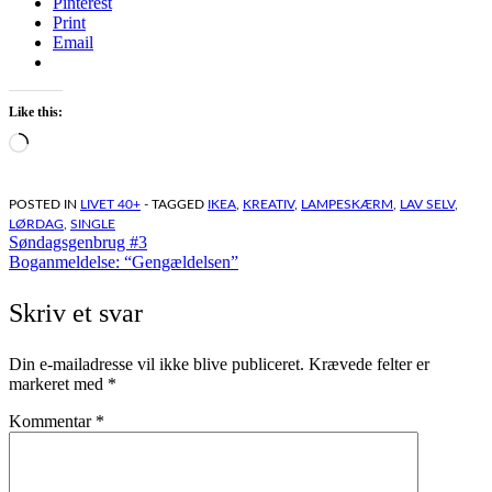
Pinterest
Print
Email
Like this:
Loading…
POSTED IN
LIVET 40+
- TAGGED
IKEA
,
KREATIV
,
LAMPESKÆRM
,
LAV SELV
,
LØRDAG
,
SINGLE
Indlægsnavigation
Søndagsgenbrug #3
Boganmeldelse: “Gengældelsen”
Skriv et svar
Din e-mailadresse vil ikke blive publiceret.
Krævede felter er
markeret med
*
Kommentar
*