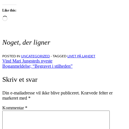
Like this:
Loading…
Noget, der ligner
POSTED IN
UNCATEGORIZED
- TAGGED
LIVET PÅ LANDET
Indlægsnavigation
Vind Mari Jungsteds nyeste
Boganmeldelse; “Begravet i stilheden”
Skriv et svar
Din e-mailadresse vil ikke blive publiceret.
Krævede felter er
markeret med
*
Kommentar
*