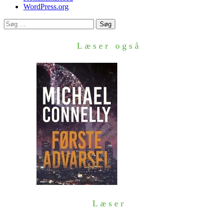
WordPress.org
Søg
efter:
Læser også
Læser