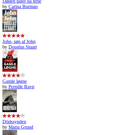
Døden tager på ferie
by
Carina Burman
John, søn af John
by
Douglas Stuart
Gamle løgne
by
Pernille Ravn
Dödssynden
by
Maria Grund