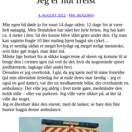
6. AUGUST 2012
-
FRK. BOGORM
Min egen bil døde jo for snart 14 dage siden. 12 dage for at være
helt nøjagtig. Men firmabilen har stået her hele ferien. Jeg har kørt
ca. 4 meter i den. Så der kunne blive slået græs under den. Og man
kan sagtens fragte 10 liter maling hjem bagpå sin cykel…
Jeg er nemlig sådan et meget lovlydigt og meget ærligt menneske,
som ikke gør noget, man ikke må.
Måske lige bortset fra at slikke kagecreme af skeen og komme til at
bruge den i cremen igen (så ved du det, hvis du nogensinde spiser
jordbærtærte, lagkage eller andet her).
Desuden er jeg overtroisk. I går, da jeg kørte ned til mine forældre
(på min allersidste feriedag for at male deres stue færdig – jeg er
også en god datter), var der en modkørende bilist, der overhalede en
ambulance. Det ville jeg aldrig i livet turde gøre, medmindre den
holdt stille – eller var parkeret. Jeg ville være sikker på, at der så
ville ske noget.
Jeg er åbenbart ikke den eneste, med de tanker, se bare den fine
humor bagpå denne ambulance: