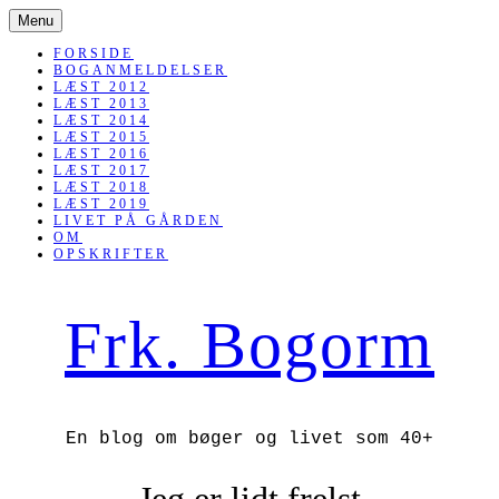
SKIP
Menu
TO
CONTENT
FORSIDE
BOGANMELDELSER
LÆST 2012
LÆST 2013
LÆST 2014
LÆST 2015
LÆST 2016
LÆST 2017
LÆST 2018
LÆST 2019
LIVET PÅ GÅRDEN
OM
OPSKRIFTER
Frk. Bogorm
En blog om bøger og livet som 40+
Jeg er lidt frelst