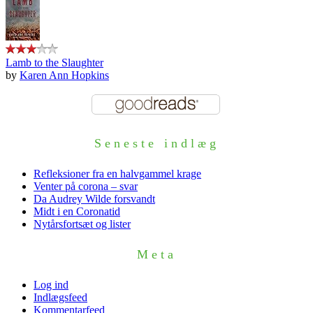
Lamb to the Slaughter
by
Karen Ann Hopkins
Seneste indlæg
Refleksioner fra en halvgammel krage
Venter på corona – svar
Da Audrey Wilde forsvandt
Midt i en Coronatid
Nytårsfortsæt og lister
Meta
Log ind
Indlægsfeed
Kommentarfeed