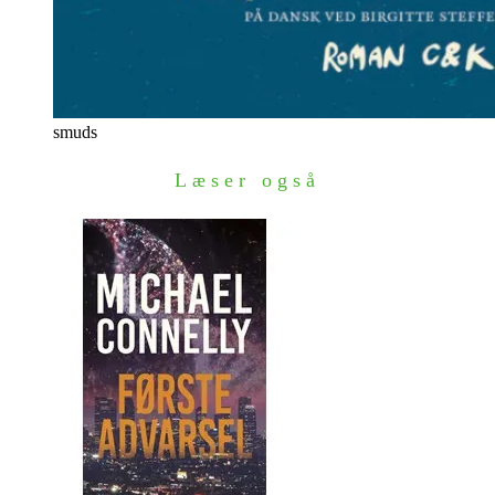
smuds
Læser også