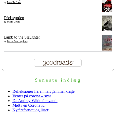
by
Pernille Ravn
Dödssynden
by
Maria Grund
Lamb to the Slaughter
by
Karen Ann Hopkins
Seneste indlæg
Refleksioner fra en halvgammel krage
Venter på corona – svar
Da Audrey Wilde forsvandt
Midt i en Coronatid
Nytårsfortsæt og lister