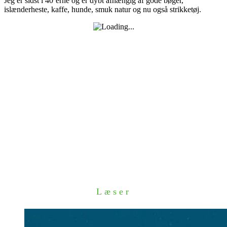
Jeg er sidst i 40´erne og er dybt afhængig af gode bøger,
islænderheste, kaffe, hunde, smuk natur og nu også strikketøj.
Læser