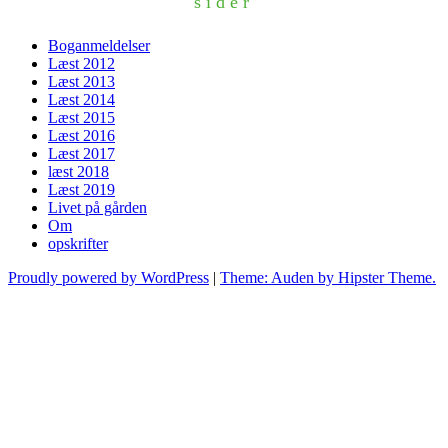
sider
Boganmeldelser
Læst 2012
Læst 2013
Læst 2014
Læst 2015
Læst 2016
Læst 2017
læst 2018
Læst 2019
Livet på gården
Om
opskrifter
Proudly powered by WordPress
|
Theme: Auden by Hipster Theme.