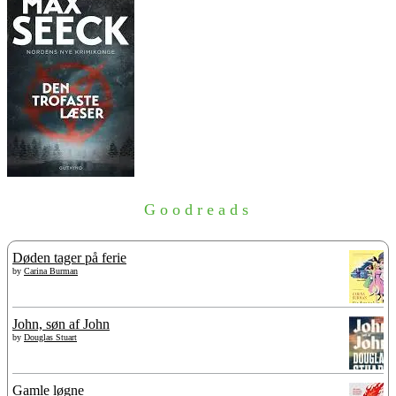
Goodreads
Døden tager på ferie
by
Carina Burman
John, søn af John
by
Douglas Stuart
Gamle løgne