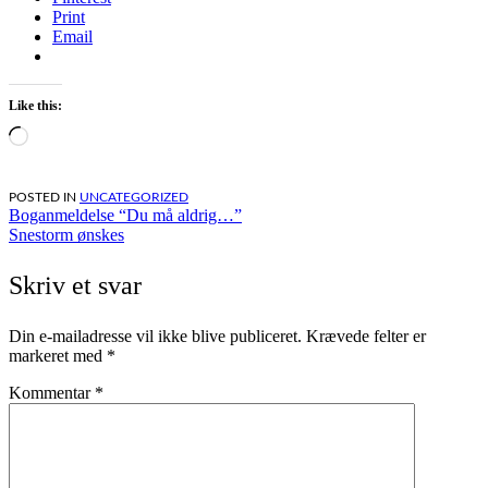
Print
Email
Like this:
Loading…
POSTED IN
UNCATEGORIZED
Indlægsnavigation
Boganmeldelse “Du må aldrig…”
Snestorm ønskes
Skriv et svar
Din e-mailadresse vil ikke blive publiceret.
Krævede felter er
markeret med
*
Kommentar
*