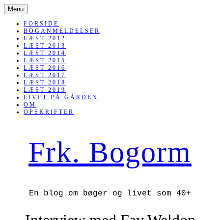
SKIP
Menu
TO
CONTENT
FORSIDE
BOGANMELDELSER
LÆST 2012
LÆST 2013
LÆST 2014
LÆST 2015
LÆST 2016
LÆST 2017
LÆST 2018
LÆST 2019
LIVET PÅ GÅRDEN
OM
OPSKRIFTER
Frk. Bogorm
En blog om bøger og livet som 40+
Interview med Fay Weldon