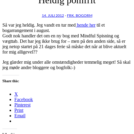
14. JULI 2012
-
FRK. BOGORM
Så var jeg heldig. Jeg vandt en tur med
hende her
til et
bogarrangement i august.
Godt nok handler det om en ny bog med Mindful Spisning og
vægttab. Det har jeg ikke brug for – men på den anden side, så er
jeg netop startet på 21 dages ferie så måske det når at blive aktuelt
for mig alligevel??
Jeg glæder mig under alle omstændigheder temmelig meget! Så skal
jeg møde andre bloggere og bogfolk:-)
Share this:
X
Facebook
Pinterest
Print
Email