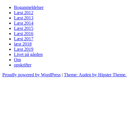
Boganmeldelser
Læst 2012
Læst 2013
Læst 2014
Læst 2015
Læst 2016
Læst 2017
læst 2018
Læst 2019
Livet på gården
Om
opskrifter
Proudly powered by WordPress
|
Theme: Auden by Hipster Theme.