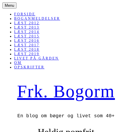
SKIP
Menu
TO
CONTENT
FORSIDE
BOGANMELDELSER
LÆST 2012
LÆST 2013
LÆST 2014
LÆST 2015
LÆST 2016
LÆST 2017
LÆST 2018
LÆST 2019
LIVET PÅ GÅRDEN
OM
OPSKRIFTER
Frk. Bogorm
En blog om bøger og livet som 40+
Heldig pomfrit