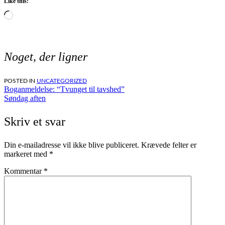
Like this:
Loading…
Noget, der ligner
POSTED IN
UNCATEGORIZED
Indlægsnavigation
Boganmeldelse: “Tvunget til tavshed”
Søndag aften
Skriv et svar
Din e-mailadresse vil ikke blive publiceret.
Krævede felter er
markeret med
*
Kommentar
*