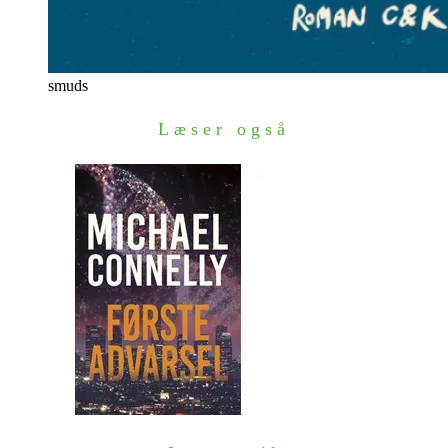
smuds
Læser også