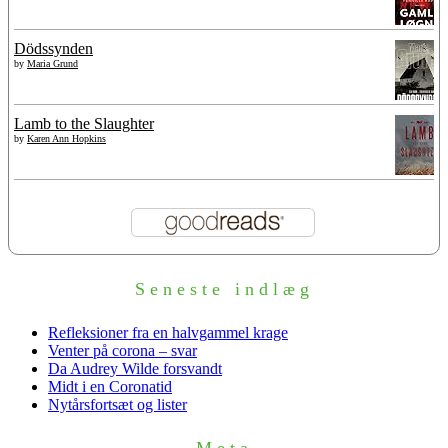
Dödssynden
by
Maria Grund
Lamb to the Slaughter
by
Karen Ann Hopkins
Seneste indlæg
Refleksioner fra en halvgammel krage
Venter på corona – svar
Da Audrey Wilde forsvandt
Midt i en Coronatid
Nytårsfortsæt og lister