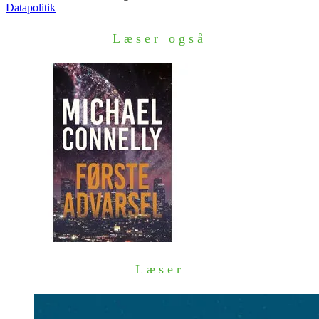
Datapolitik
Læser også
Læser