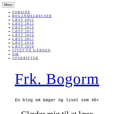
SKIP
Menu
TO
CONTENT
FORSIDE
BOGANMELDELSER
LÆST 2012
LÆST 2013
LÆST 2014
LÆST 2015
LÆST 2016
LÆST 2017
LÆST 2018
LÆST 2019
LIVET PÅ GÅRDEN
OM
OPSKRIFTER
Frk. Bogorm
En blog om bøger og livet som 40+
Glæder mig til at læse