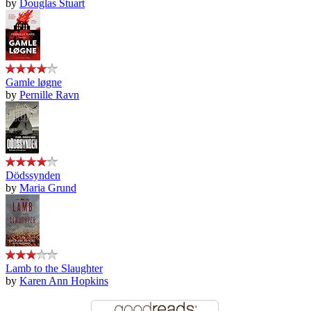
by
Douglas Stuart
Gamle løgne
by
Pernille Ravn
Dödssynden
by
Maria Grund
Lamb to the Slaughter
by
Karen Ann Hopkins