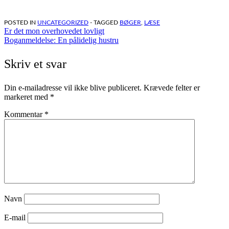
POSTED IN
UNCATEGORIZED
- TAGGED
BØGER
,
LÆSE
Indlægsnavigation
Er det mon overhovedet lovligt
Boganmeldelse: En pålidelig hustru
Skriv et svar
Din e-mailadresse vil ikke blive publiceret.
Krævede felter er
markeret med
*
Kommentar
*
Navn
E-mail