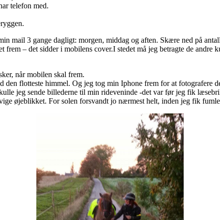
 har telefon med.
eryggen.
e min mail 3 gange dagligt: morgen, middag og aften. Skære ned på antal
ortet frem – det sidder i mobilens cover.I stedet må jeg betragte de and
sker, når mobilen skal frem.
med den flotteste himmel. Og jeg tog min Iphone frem for at fotografere
le jeg sende billederne til min rideveninde -det var før jeg fik læsebrill
evige øjeblikket. For solen forsvandt jo nærmest helt, inden jeg fik fum