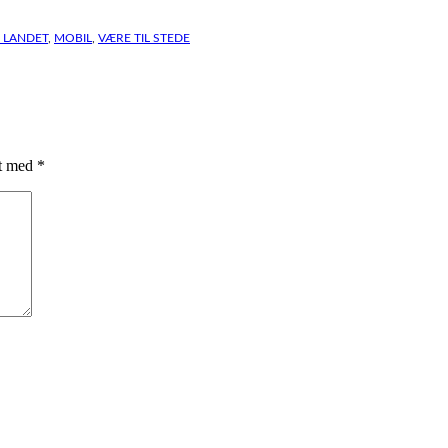
Å LANDET
,
MOBIL
,
VÆRE TIL STEDE
et med
*