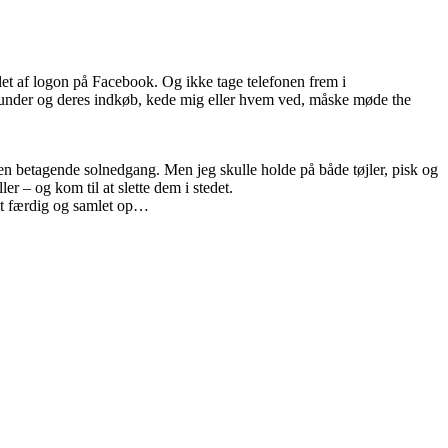
let af logon på Facebook. Og ikke tage telefonen frem i
re kunder og deres indkøb, kede mig eller hvem ved, måske møde the
 den betagende solnedgang. Men jeg skulle holde på både tøjler, pisk og
er – og kom til at slette dem i stedet.
let færdig og samlet op…