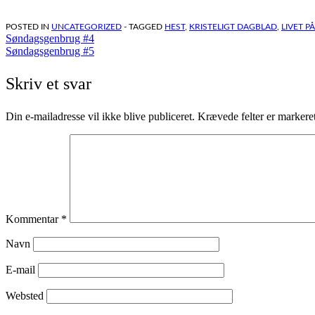
POSTED IN
UNCATEGORIZED
- TAGGED
HEST
,
KRISTELIGT DAGBLAD
,
LIVET P
Indlægsnavigation
Søndagsgenbrug #4
Søndagsgenbrug #5
Skriv et svar
Din e-mailadresse vil ikke blive publiceret.
Krævede felter er marker
Kommentar
*
Navn
E-mail
Websted