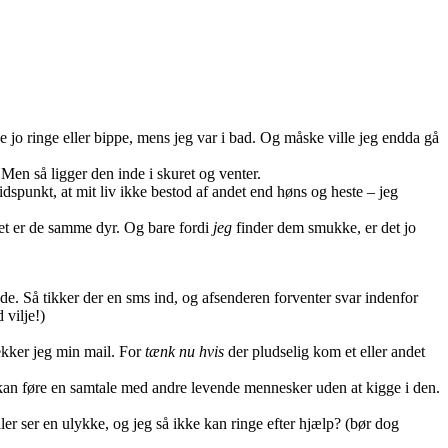
jo ringe eller bippe, mens jeg var i bad. Og måske ville jeg endda gå
 Men så ligger den inde i skuret og venter.
spunkt, at mit liv ikke bestod af andet end høns og heste – jeg
Det er de samme dyr. Og bare fordi
jeg
finder dem smukke, er det jo
tide. Så tikker der en sms ind, og afsenderen forventer svar indenfor
 vilje!)
jekker jeg min mail. For
tænk nu hvis
der pludselig kom et eller andet
t kan føre en samtale med andre levende mennesker uden at kigge i den.
ler ser en ulykke, og jeg så ikke kan ringe efter hjælp? (bør dog