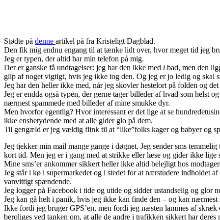
Stødte på
denne
artikel på fra Kristeligt Dagblad.
Den fik mig endnu engang til at tænke lidt over, hvor meget tid jeg b
Jeg er typen, der altid har min telefon på mig.
Der er ganske få undtagelser: jeg har den ikke med
i
bad, men den lig
glip af noget vigtigt, hvis jeg ikke tog den. Og jeg er jo ledig og skal
Jeg har den heller ikke med, når jeg skovler hestelort på folden og det
Jeg er endda også typen, der gerne tager billeder af hvad som helst 
nærmest spammede med billeder af mine smukke dyr.
Men hvorfor egentlig? Hvor interessant er det lige at se hundredetusi
ikke ensbetydende med at alle gider glo på dem.
Til gengæld er jeg vældig flink til at “like”folks kager og babyer og s
Jeg tjekker min mail mange gange i døgnet. Jeg sender sms temmelig tit. 
kort tid. Men jeg er i gang med at strikke eller læse og gider ikke lig
Mine sms’er ankommer sikkert heller ikke altid belejligt hos modtager
Jeg står i kø i supermarkedet og i stedet for at nærstudere indholdet 
vanvittigt spændende.
Jeg logger på Facebook i tide og utide og sidder ustandselig og glor 
Jeg kan gå helt i panik, hvis jeg ikke kan finde den – og kan nærmest 
Ikke fordi jeg bruger GPS’en, men fordi jeg næsten lammes af skræk over
beroliges ved tanken om, at alle de andre i trafikken sikkert har deres