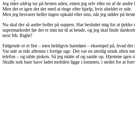
Jeg rider
aldrig
tur på hesten uden, enten jeg selv eller en af de andre
Men det er igen det der med at ringe efter hjælp, hvis uheldet er ude.
Men jeg besvarer heller ingen opkald eller sms, når jeg sidder på hest
Nu skal der så andre boller på suppen. Har besluttet mig for at tjekk
supermarkedet før det er min tur til at betale, og jeg skal finde dank
next Mr. Right?
Følgende er et fint – men heldigvis harmløst – eksempel på, hvad der 
Var ude at ride aftentur i forrige uge. Det var en utrolig smuk aften 
telefon – og tabte pisken. Så jeg måtte af og samle op. Hjemme igen skul
Skulle nok bare have ladet mobilen ligge i lommen, i stedet for at for