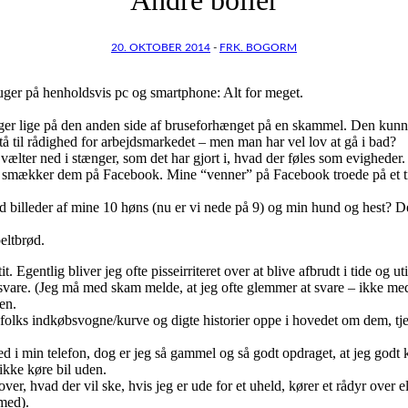
20. OKTOBER 2014
-
FRK. BOGORM
ruger på henholdsvis pc og smartphone: Alt for meget.
ger lige på den anden side af bruseforhænget på en skammel. Den kunne 
 stå til rådighed for arbejdsmarkedet – men man har vel lov at gå i bad?
 vælter ned i stænger, som det har gjort i, hvad der føles som evigheder.
og smækker dem på Facebook. Mine “venner” på Facebook troede på et tid
nd billeder af mine 10 høns (nu er vi nede på 9) og min hund og hest? 
peltbrød.
Egentlig bliver jeg ofte pisseirriteret over at blive afbrudt i tide og u
e svare. (Jeg må med skam melde, at jeg ofte glemmer at svare – ikke med
en.
af folks indkøbsvogne/kurve og digte historier oppe i hovedet om dem, t
ned i min telefon, dog er jeg så gammel og så godt opdraget, at jeg god
ikke køre bil uden.
, hvad der vil ske, hvis jeg er ude for et uheld, kører et rådyr over el
 med).